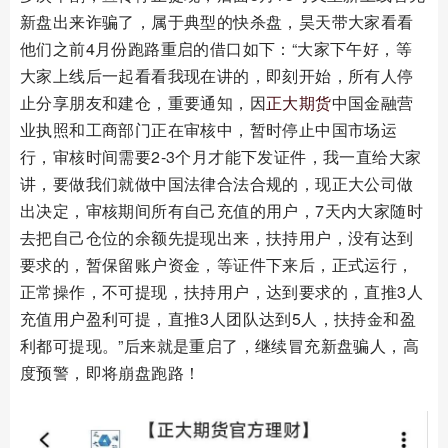
新盘出来诈骗了，属于典型的快杀盘，昊天带大家看看
他们之前4月份跑路重启的借口如下：“大家下午好，等
大家上线后一起看看我现在讲的，即刻开始，所有人停
止分享朋友和建仓，重要通知，因
正大期货
中国金融营
业执照和工商部门正在审核中，暂时停止中国市场运
行，审核时间需要2-3个月才能下发证件，我一直给大家
讲，要做我们就做中国法律合法合规的，现正大公司做
出决定，审核期间所有自己充值的用户，7天内大家随时
去把自己仓位的余额先提现出来，扶持用户，没有达到
要求的，暂保留账户资金，等证件下来后，正式运行，
正常操作，不可提现，扶持用户，达到要求的，直推3人
充值用户盈利可提，直推3人团队达到5人，扶持金和盈
利都可提现。”后来就是重启了，继续冒充新盘骗人，高
度预警，即将崩盘跑路！