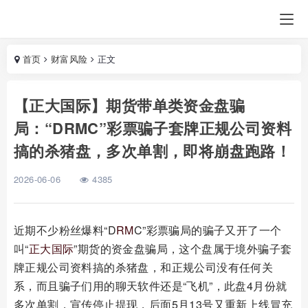
首页
财富风险
正文
【正大国际】期货带单类资金盘骗
局：“DRMC”彩票骗子套牌正规公司资料
搞的杀猪盘，多次单割，即将崩盘跑路！
2026-06-06
4385
近期不少粉丝爆料“D
RM
C”彩票骗局的骗子又开了一个
叫“
正大国际
”期货的资金盘骗局，这个盘属于境外骗子套
牌正规公司资料搞的杀猪盘，和正规公司没有任何关
系，而且骗子们用的聊天软件还是“飞机”，此盘4月份就
多次单割，宣传停止提现，后面5月13号又重新上线冒充