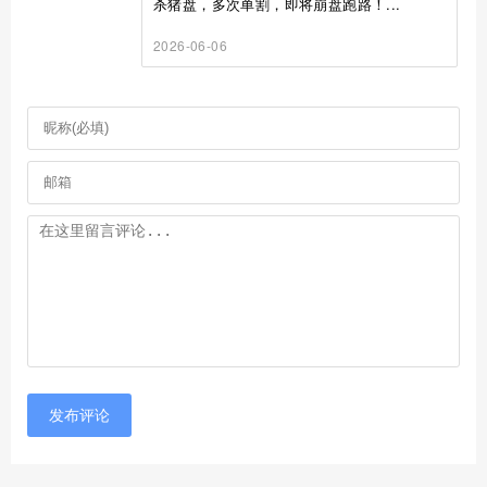
杀猪盘，多次单割，即将崩盘跑路！...
2026-06-06
发布评论