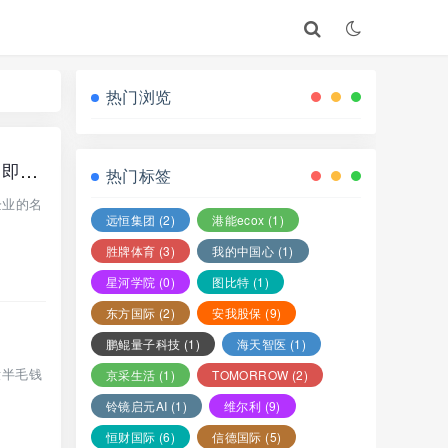
热门浏览
【正大国际】期货带单类资金盘骗局，操盘手自称李先生，日收益高达2%，即将崩盘跑路！
热门标签
企业的名
远恒集团
(2)
港能ecox
(1)
胜牌体育
(3)
我的中国心
(1)
星河学院
(0)
图比特
(1)
东方国际
(2)
安我股保
(9)
鹏鲲量子科技
(1)
海天智医
(1)
没半毛钱
京采生活
(1)
TOMORROW
(2)
铃镜启元AI
(1)
维尔利
(9)
恒财国际
(6)
信德国际
(5)