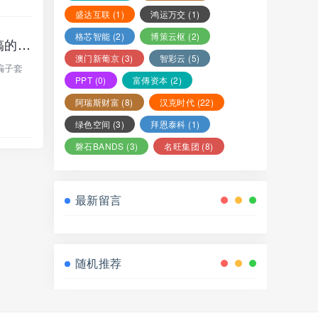
盛达互联
(1)
鸿运万交
(1)
格芯智能
(2)
博策云枢
(2)
【正大国际】期货带单类资金盘骗局：“DRMC”彩票骗子套牌正规公司资料搞的杀猪盘，多次单割，即将崩盘跑路！
澳门新葡京
(3)
智彩云
(5)
骗子套
PPT
(0)
富傳资本
(2)
阿瑞斯财富
(8)
汉克时代
(22)
绿色空间
(3)
拜恩泰科
(1)
磐石BANDS
(3)
名旺集团
(8)
最新留言
随机推荐