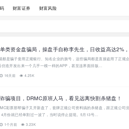
码
财富证券
财富风险
成都是骗子套用正规银行、知名企业的旗号，这些骗局都是直接盗用了正规
后仿造开发出来一个几乎一模一样的APP，甚至连界面排版...
16天前
4.25K
诈骗项目，DRMC原班人马，看见远离快割杀猪盘！
RMC彩票那帮骗子又开新盘了，套牌正规公司资料搞的杀猪盘，跟正规公司
4月份就已经单割过一波了，当时说停止提现。5月13号...
1个月前
3.23K