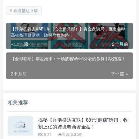
香港盛达互联
【泽尔机器人XAEL-AI（心光俱乐部）】资金盘骗局，推出各种
高收益理财活动，随时崩盘跑路！
« 上一篇
2个月前
【全球联动】崩盘始末：一场披着Web3外衣的教科书级跑路！
2个月前
下一篇 »
相关推荐
揭秘【香港盛达互联】88元“躺赚”诱饵，收
割上亿的跨境电商资金盘！
06-21
阅读(5.35K)