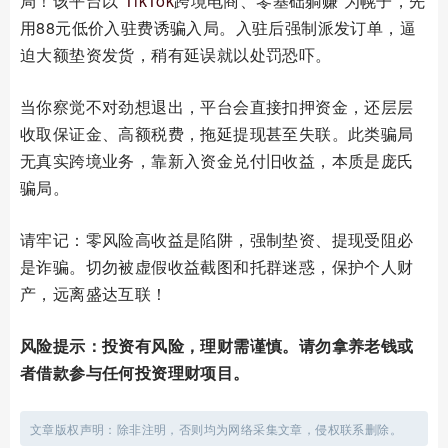
局！该平台以“
TikTok
跨境电商、零基础躺赚”为幌子，先
用88元低价入驻费诱骗入局。入驻后强制派发订单，逼
迫大额垫资发货，稍有延误就以处罚恐吓。
当你察觉不对劲想退出，平台会直接扣押资金，还层层
收取保证金、高额税费，拖延提现甚至失联。此类骗局
无真实跨境业务，靠新入资金兑付旧收益，本质是庞氏
骗局。
请牢记：零风险高收益是陷阱，强制垫资、提现受阻必
是诈骗。切勿被虚假收益截图和托群迷惑，保护个人财
产，远离盛达互联！
风险提示：投资有风险，理财需谨慎。请勿拿养老钱或
者借款参与任何投资理财项目。
文章版权声明：除非注明，否则均为网络采集文章，侵权联系删除。