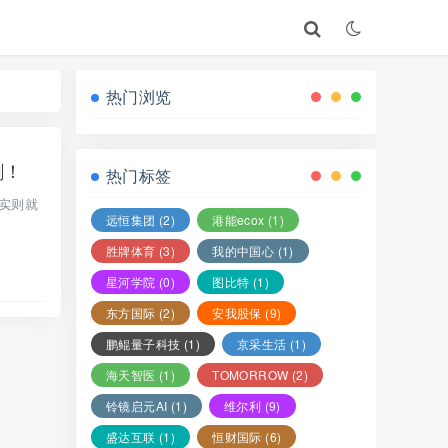
热门浏览
割！
热门标签
实则就
远恒集团
(2)
港能ecox
(1)
胜牌体育
(3)
我的中国心
(1)
星河学院
(0)
图比特
(1)
东方国际
(2)
安我股保
(9)
鹏鲲量子科技
(1)
京采生活
(1)
海天智医
(1)
TOMORROW
(2)
铃镜启元AI
(1)
维尔利
(9)
盛达互联
(1)
恒财国际
(6)