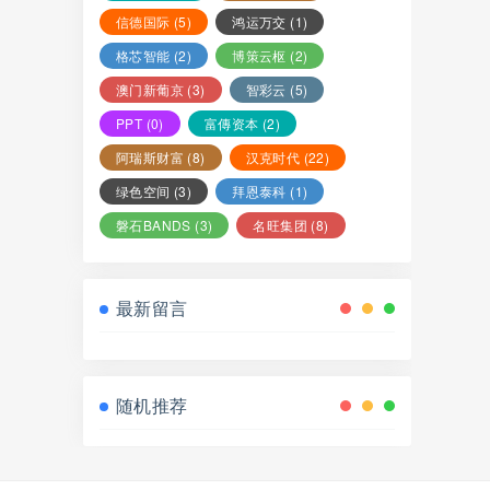
信德国际
(5)
鸿运万交
(1)
格芯智能
(2)
博策云枢
(2)
澳门新葡京
(3)
智彩云
(5)
PPT
(0)
富傳资本
(2)
阿瑞斯财富
(8)
汉克时代
(22)
绿色空间
(3)
拜恩泰科
(1)
磐石BANDS
(3)
名旺集团
(8)
最新留言
随机推荐