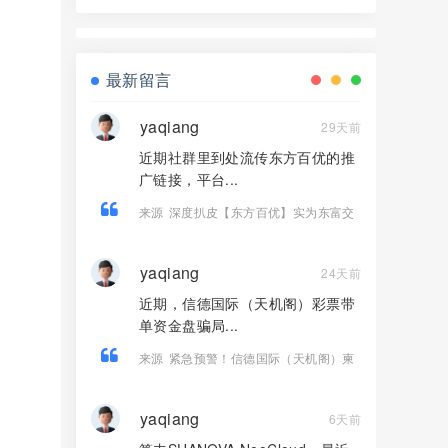
界资本，境外诈骗园区开的快割盘！
最新留言
yaqiang
29天前
近期社群里到处流传东方百优的推
广链接，平台...
来源
深度扒皮【东方百优】实为东富交
易所换皮盘，收割套路一成不变，风险
拉满！！
yaqiang
24天前
近期，信德国际（天机阁）彩票带
单资金盘骗局...
来源
紧急预警！信德国际（天机阁）柬
埔寨老盘切勿二次收割！
yaqiang
6天前