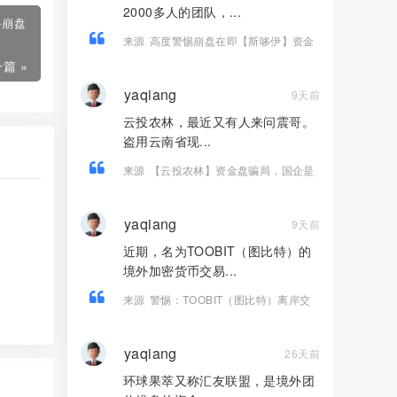
2000多人的团队，...
将崩盘
来源
高度警惕崩盘在即【斯哆伊】资金
盘骗局，2000多人1500万被单割杀猪！
篇 »
yaqiang
9天前
云投农林，最近又有人来问震哥。
盗用云南省现...
来源
【云投农林】资金盘骗局，国企是
假的，古树茶是假的，传销圈钱是真
的！
yaqiang
9天前
近期，名为TOOBIT（图比特）的
境外加密货币交易...
来源
警惕：TOOBIT（图比特）离岸交
易所层层陷阱！牌照造假、盈利锁仓、
杀猪盘疯狂收割国内投资者
yaqiang
26天前
环球果萃又称汇友联盟，是境外团