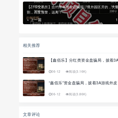
【ZFG交易所】合约带单资金盘骗局，境外园区开的，大
割，高度预警，远离！
« 上一篇
相关推荐
【鑫佰乐】分红类资金盘骗局，披着3
06-12
阅读(3.16K)
“鑫佰乐”资金盘骗局，披着3A游戏外
06-12
阅读(3.86K)
文章评论