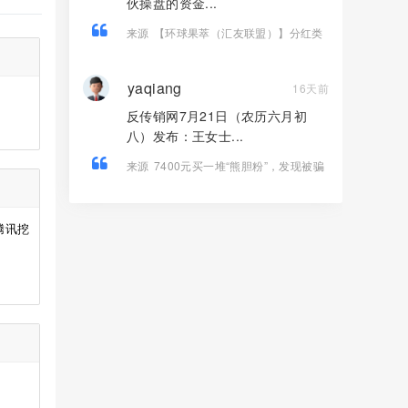
伙操盘的资金...
来源
【环球果萃（汇友联盟）】分红类
资金盘骗局，“维尔利”骗局的平移盘，要
崩盘跑路了…
yaqiang
16天前
反传销网7月21日（农历六月初
八）发布：王女士...
来源
7400元买一堆“熊胆粉”，发现被骗
连人都找不到——起底《我的中国心》
黄志伟如何掏空老人养老钱！
腾讯挖