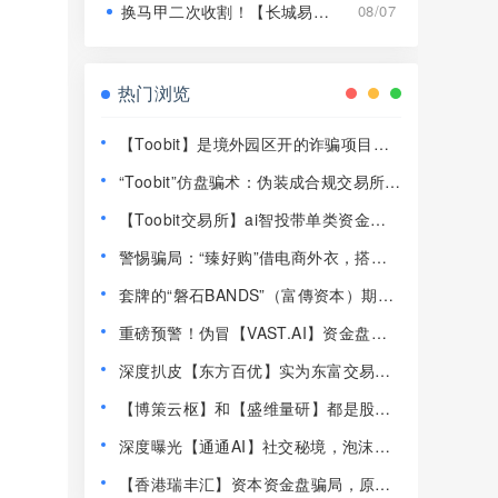
换马甲二次收割！【长城易趣】平移【康盛科技】又是致命骗局！
08/07
热门浏览
【Toobit】是境外园区开的诈骗项目，
高度预警，远离！
“Toobit”仿盘骗术：伪装成合规交易所，
以高息为饵行拉人头之实的传销资金盘
【Toobit交易所】ai智投带单类资金盘
骗局！
骗局，日收益高达2.8%，看见一定要远
警惕骗局：“臻好购”借电商外衣，搭建
离！
层级拉人头传销资金盘！
套牌的“磐石BANDS”（富傳资本）期货
带单类资金盘骗局，已经开始单割，即
重磅预警！伪冒【VAST.AI】资金盘传
将崩盘跑路！
销骗局曝光，千万别入坑！
深度扒皮【东方百优】实为东富交易所
换皮盘，收割套路一成不变，风险拉
【博策云枢】和【盛维量研】都是股票
满！
带单类资金盘骗局，即将崩盘跑路！
深度曝光【通通AI】社交秘境，泡沫堆
积半年，随时崩盘跑路！
【香港瑞丰汇】资本资金盘骗局，原拓