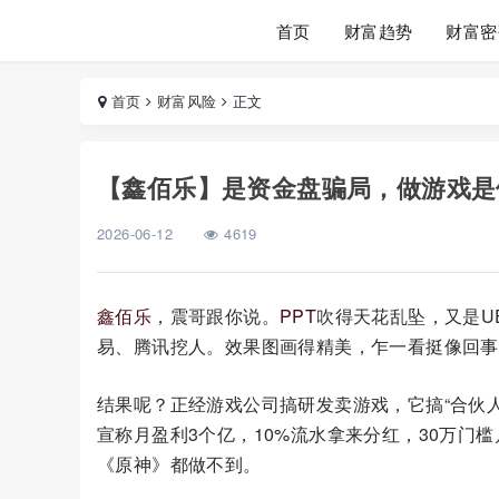
首页
财富趋势
财富密
首页
财富风险
正文
【鑫佰乐】是资金盘骗局，做游戏是
2026-06-12
4619
鑫佰乐
，震哥跟你说。
PPT
吹得天花乱坠，又是U
易、腾讯挖人。效果图画得精美，乍一看挺像回事
结果呢？正经游戏公司搞研发卖游戏，它搞“合伙人
宣称月盈利3个亿，10%流水拿来分红，30万门
《原神》都做不到。