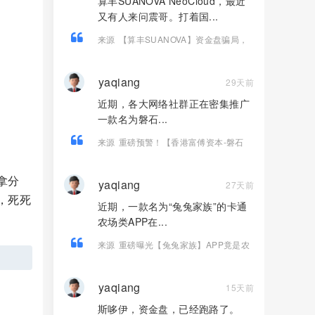
算丰SUANOVA NeoCloud，最近
又有人来问震哥。打着国...
来源
【算丰SUANOVA】资金盘骗局，
国产AI算力是假的，拉人头圈钱是真
的！
yaqiang
29天前
近期，各大网络社群正在密集推广
一款名为磐石...
来源
重磅预警！【香港富傅资本-磐石
BANDS】 纯属套牌虚假现货跟单盘，传
销收割套路曝光！
拿分
yaqiang
27天前
，死死
近期，一款名为“兔兔家族”的卡通
农场类APP在...
来源
重磅曝光【兔兔家族】APP竟是农
场伪装的资金盘骗局！
yaqiang
15天前
斯哆伊，资金盘，已经跑路了。