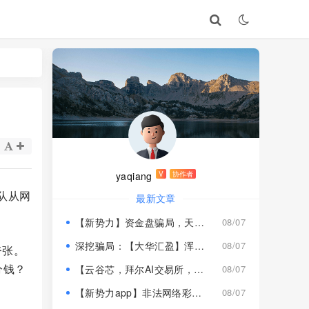
yaqiang
V
协作者
队从网
最新文章
【新势力】资金盘骗局，天宫国际和平娱乐的狗推换个马甲又来割韭菜！
08/07
深挖骗局：【大华汇盈】浑身造假，冒用演员充当总监，啼笑皆非！
08/07
夸张。
分钱？
【云谷芯，拜尔AI交易所，塔吉跨境电商】这3个项目都是骗局，近期跑路跟即将崩盘收割，赶紧远离！
08/07
【新势力app】非法网络彩票骗局，“天宫国际”和“和平娱乐”骗子搞的杀猪盘，远离！
08/07