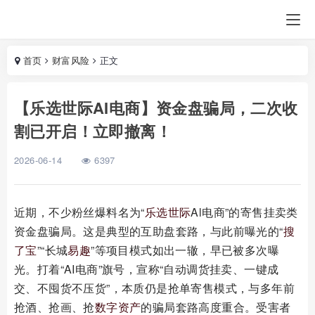
首页
财富风险
正文
【乐选世际AI电商】资金盘骗局，二次收
割已开启！立即撤离！
2026-06-14
6397
近期，不少粉丝爆料名为“
乐选世际
Al电商”的寄售挂卖类
资金盘骗局。这是典型的互助盘套路，与此前曝光的“
搜
了宝
”“长城
易趣
”等项目模式如出一辙，早已被多次曝
光。打着“AI电商”旗号，宣称“自动调货挂卖、一键成
交、不囤货不压货”，本质仍是抢单寄售模式，与多年前
抢酒、抢画、抢
数字资产
的骗局套路高度重合。受害者