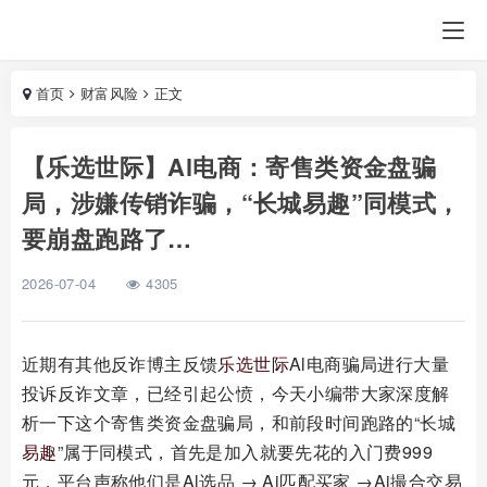
首页
财富风险
正文
【乐选世际】Al电商：寄售类资金盘骗
局，涉嫌传销诈骗，“长城易趣”同模式，
要崩盘跑路了…
2026-07-04
4305
近期有其他反诈博主反馈
乐选世际
Al电商骗局进行大量
投诉反诈文章，已经引起公愤，今天小编带大家深度解
析一下这个寄售类资金盘骗局，和前段时间跑路的“长城
易趣
”属于同模式，首先是加入就要先花的入门费999
元，平台声称他们是Al选品 → Ai匹配买家 →Ai撮合交易