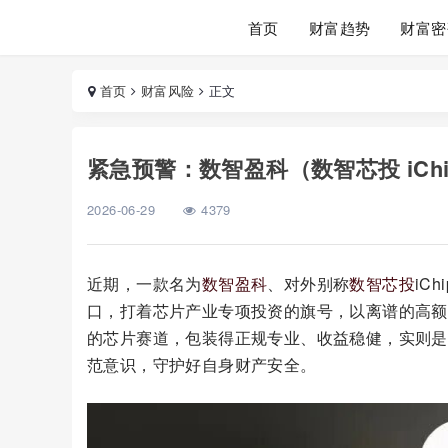
首页
财富趋势
财富密
首页
财富风险
正文
紧急预警：数智盈科（数智芯投 iCh
2026-06-29
4379
近期，一款名为
数智盈科
、对外别称
数智芯投
iC
口，打着芯片产业专项投资的旗号，以离谱的高额
的芯片赛道，包装得正规专业、收益稳健，实则是
范意识，守护好自身财产安全。