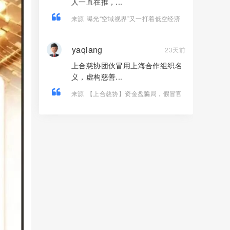
人一直在推，...
来源
曝光“空域视界”又一打着低空经济
的传销资金盘骗局，已经单割！
yaqiang
23天前
上合慈协团伙冒用上海合作组织名
义，虚构慈善...
来源
【上合慈协】资金盘骗局，假冒官
方上合，，正在大量单割，看见远离！