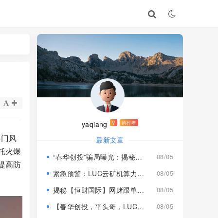
yaqiang
V
协作者
热门风
最新文章
托火爆
“春华创投”骗局曝光：揭秘项目盘的欺诈手法!
08/05
提高防
紧急预警：LUC云矿机算力项目风险激增，高额挖矿收益背后全是套路
08/05
揭秘【恒财国际】网赌跟单盘深度风险预警！
08/05
【春华创投，平头哥，LUC永久矿机】这3个项目都是骗局！已经收割，速度撤离！
08/05