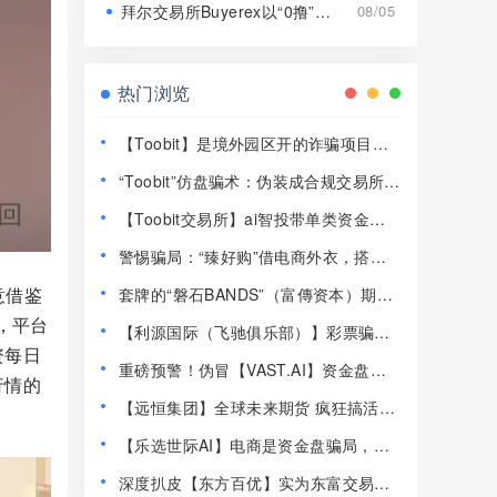
拜尔交易所Buyerex以“0撸”为噱头的分红类资金盘骗局，远离！
08/05
热门浏览
【Toobit】是境外园区开的诈骗项目，
高度预警，远离！
“Toobit”仿盘骗术：伪装成合规交易所，
以高息为饵行拉人头之实的传销资金盘
【Toobit交易所】ai智投带单类资金盘
骗局！
骗局，日收益高达2.8%，看见一定要远
警惕骗局：“臻好购”借电商外衣，搭建
离！
层级拉人头传销资金盘！
意借鉴
套牌的“磐石BANDS”（富傳资本）期货
带单类资金盘骗局，已经开始单割，即
，平台
【利源国际（飞驰俱乐部）】彩票骗
将崩盘跑路！
资每日
局，部分会员已经不能提现，即将崩盘
重磅预警！伪冒【VAST.AI】资金盘传
跑路！
行情的
销骗局曝光，千万别入坑！
【远恒集团】全球未来期货 疯狂搞活动
马上开始最后的一割！
【乐选世际AI】电商是资金盘骗局，典
型的快割杀猪盘，同类盘崩了很多！
深度扒皮【东方百优】实为东富交易所