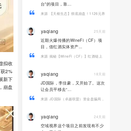
台"的项目，靠...
来源
【天枢生态】彻底崩盘！1126元养
老梦碎，5万会员被套，系统升级，禁止
提现！
yaqiang
25天前
近期火爆传播的WineFi（CF）项
目，借红酒实体资产...
来源
揭秘【WineFi（CF）】红酒链上
资金盘骗局，高收益实为庞氏传销！
虚拟收
获2%
yaqiang
18天前
展新下
JD国际，李佳豪，又开始了。这次
，崩盘
让会员平移去“...
来源
JD国际（卓越联盟）资金盘骗局，
割完韭菜，想平移百乐宫再次收割！
yaqiang
24天前
空域视界这个项目之前发现有不少