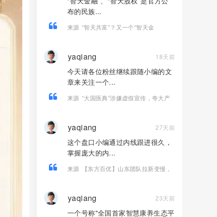
“智天金融”、“智天股权”是官方公
布的民族...
来源
“智天共富”？又一个“智天金
融”、“智天股权”系列诈骗项目骗钱来
了！赶紧远离！
yaqiang
18天前
今天请各位粉丝继续跟随小编的文
章来关注一个...
来源
“大国医典”涉嫌虚假宣传，夸大产
品功效导致患者病情复发，险截肢！
yaqiang
27天前
这个盘口小编通过内线跟进很久，
掌握庞大的内...
来源
【东方百优】山东团队拉新变慢，
项目方开始酝酿收割，将成为资金盘首
批“骸骨”！
yaqiang
23天前
一个号称"全国首家智慧康养生态平