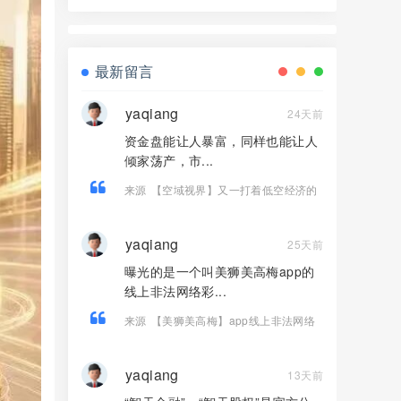
换皮盘，收割套路一成不变，风险拉
满！
最新留言
yaqiang
24天前
资金盘能让人暴富，同样也能让人
倾家荡产，市...
来源
【空域视界】又一打着低空经济的
传销资金盘骗局 已经单割 随意封禁会员
账户！
yaqiang
25天前
曝光的是一个叫美狮美高梅app的
线上非法网络彩...
来源
【美狮美高梅】app线上非法网络
彩票平台，大量单割，不让提现，远
离！
yaqiang
13天前