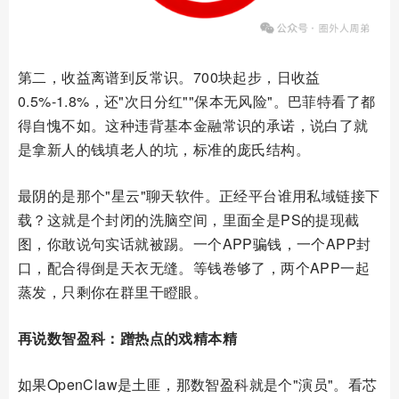
第二，收益离谱到反常识。700块起步，日收益
0.5%-1.8%，还"次日分红""保本无风险"。巴菲特看了都
得自愧不如。这种违背基本金融常识的承诺，说白了就
是拿新人的钱填老人的坑，标准的庞氏结构。
最阴的是那个"星云"聊天软件。正经平台谁用私域链接下
载？这就是个封闭的洗脑空间，里面全是PS的提现截
图，你敢说句实话就被踢。一个APP骗钱，一个APP封
口，配合得倒是天衣无缝。等钱卷够了，两个APP一起
蒸发，只剩你在群里干瞪眼。
再说数智盈科：蹭热点的戏精本精
如果OpenClaw是土匪，那数智盈科就是个"演员"。看芯