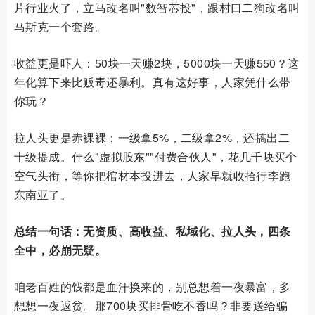
片行业火了，立马改名叫"数智芯投"，跟村口二狗改名叫
马斯克一个套路。
收益更是吓人：50块一天赚2块，5000块一天赚550？这
年化算下来比贩毒还暴利。真有这好事，人家凭什么带
你玩？
拉人头更是赤裸裸：一级拿5%，二级拿2%，还搞出二
十级提成。什么"虚拟股东""付费合伙人"，花几千块买个
空气头衔，等你把棺材本投进去，人家早就收拾行李跑
东南亚了。
总结一句话：无资质、高收益、私域化、拉人头，四条
全中，必崩无疑。
咱老百姓的钱都是血汗换来的，别总想着一夜暴富，多
想想一夜返贫。那700块买排骨吃不香吗？非要送给骗