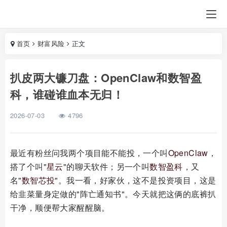
首页
财富风险
正文
扒皮两大镰刀盘：OpenClaw和数智盈
科，谁碰谁血本无归！
2026-07-03
4796
最近有粉丝问我两个项目能不能投，一个叫
OpenClaw
，
搭了个叫"
星云
"的聊天软件；另一个叫
数智盈科
，又
名"
数智芯投
"。我一看，好家伙，这不是投资项目，这是
给韭菜量身定做的"阵亡通知书"。今天就把这俩的底裤扒
干净，顺便帮大家醒醒脑。