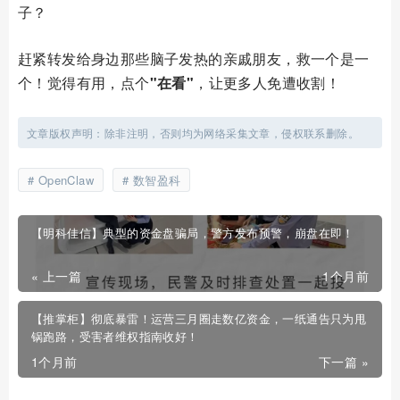
子？
赶紧转发给身边那些脑子发热的亲戚朋友，救一个是一
个！觉得有用，点个‌
"在看"
‌，让更多人免遭收割！
文章版权声明：除非注明，否则均为网络采集文章，侵权联系删除。
OpenClaw
数智盈科
【明科佳信】典型的资金盘骗局，警方发布预警，崩盘在即！
« 上一篇
1个月前
【推掌柜】彻底暴雷！运营三月圈走数亿资金，一纸通告只为甩
锅跑路，受害者维权指南收好！
1个月前
下一篇 »