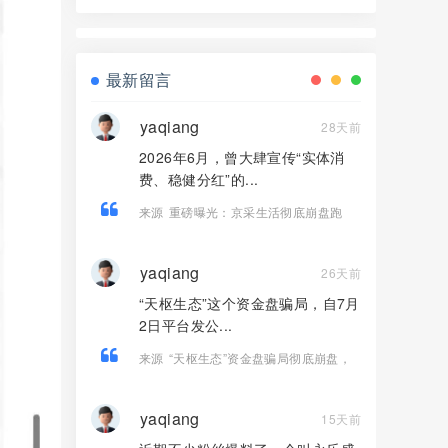
界资本，境外诈骗园区开的快割盘！
最新留言
yaqiang
28天前
2026年6月，曾大肆宣传“实体消
费、稳健分红”的...
来源
重磅曝光：京采生活彻底崩盘跑
路，高额返利骗局落幕，受害者速维权
yaqiang
26天前
“天枢生态”这个资金盘骗局，自7月
2日平台发公...
来源
“天枢生态”资金盘骗局彻底崩盘，
操盘团伙半夜关网跑路，数万会员血本
无归！
yaqiang
15天前