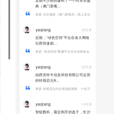
近期不少粉丝爆料了一个叫永乐盛
典（澳门新葡...
来源
永乐盛典（澳门新葡京）线上非法
彩票骗局，导师郎博，多次收割会员，
即将崩盘跑路！
yaqiang
26天前
近期，“绿色空间”平台在各大网络
社群快速刷...
来源
“绿色空间”数藏平台实为传销资金
盘，高收益福利皆是收割骗局！
yaqiang
22天前
由西安铃牛信息科技有限公司运营
的铃镜启元A...
来源
铃镜启元AI全线崩盘跑路，十余万
用户血本无归！
yaqiang
16天前
智链数科，最近刚开的盘子，长沙