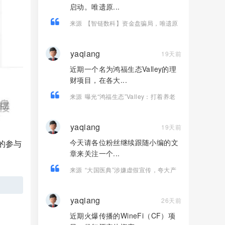
启动。唯遗原...
来源
【智链数科】资金盘骗局，唯遗原
班人马操盘，Ai芯漫的客服，纯快割
盘！
yaqiang
19天前
近期一个名为鸿福生态Valley的理
财项目，在各大...
来源
曝光“鸿福生态”Valley：打着养老
理财幌子的庞氏资金盘骗！！
yaqiang
19天前
今天请各位粉丝继续跟随小编的文
的参与
章来关注一个...
来源
“大国医典”涉嫌虚假宣传，夸大产
品功效导致患者病情复发，险截肢！
yaqiang
26天前
近期火爆传播的WineFi（CF）项