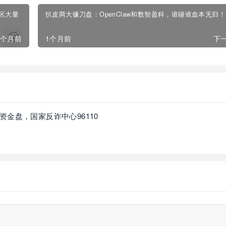
园区大量
扒皮两大镰刀盘：OpenClaw和数智盈科，谁碰谁血本无归！
1个月前
1个月前
下一
金盘，国家反诈中心96110