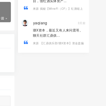
目，借红酒实体资产...
来源
揭秘【WineFi（CF）】红酒链上
资金盘骗局，高收益实为庞氏传销！
篇 »
yaqiang
3天前
瑭X资本，最近又有人来问震哥。
聊天社群汇鼎俱...
来源
【汇鼎俱乐部/瑭X资本】资金盘骗
局，境外诈骗园区开的快割盘！