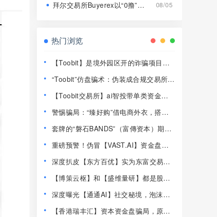
拜尔交易所Buyerex以“0撸”为噱头的分红类资金盘骗局，远离！
08/05
热门浏览
【Toobit】是境外园区开的诈骗项目，
高度预警，远离！
“Toobit”仿盘骗术：伪装成合规交易所，
以高息为饵行拉人头之实的传销资金盘
【Toobit交易所】ai智投带单类资金盘
骗局！
骗局，日收益高达2.8%，看见一定要远
警惕骗局：“臻好购”借电商外衣，搭建
离！
层级拉人头传销资金盘！
套牌的“磐石BANDS”（富傳资本）期货
带单类资金盘骗局，已经开始单割，即
重磅预警！伪冒【VAST.AI】资金盘传
将崩盘跑路！
销骗局曝光，千万别入坑！
深度扒皮【东方百优】实为东富交易所
换皮盘，收割套路一成不变，风险拉
【博策云枢】和【盛维量研】都是股票
满！
带单类资金盘骗局，即将崩盘跑路！
深度曝光【通通AI】社交秘境，泡沫堆
积半年，随时崩盘跑路！
【香港瑞丰汇】资本资金盘骗局，原拓