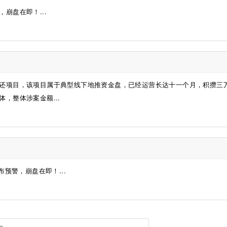
崩盘在即！...
还项目，该项目属于典型线下地推资金盘，已经运营长达十一个月，积攒三
，整体涉案金额...
预警，崩盘在即！...