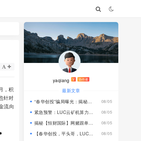
yaqiang
V
协作者
月，积
最新文章
也针对
“春华创投”骗局曝光：揭秘项目盘的欺诈手法!
08/05
金流向
紧急预警：LUC云矿机算力项目风险激增，高额挖矿收益背后全是套路
08/05
揭秘【恒财国际】网赌跟单盘深度风险预警！
08/05
【春华创投，平头哥，LUC永久矿机】这3个项目都是骗局！已经收割，速度撤离！
08/05