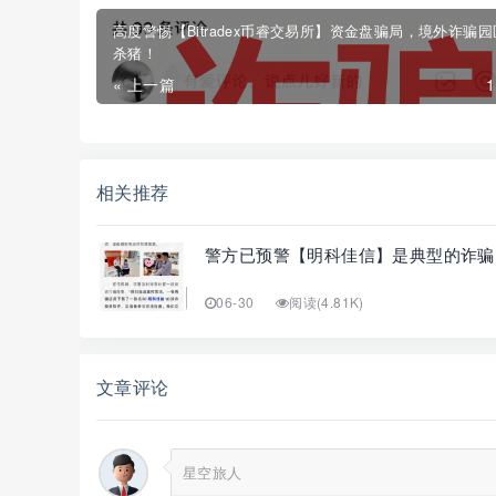
高度警惕【Bitradex币睿交易所】资金盘骗局，境外诈骗
杀猪！
« 上一篇
相关推荐
警方已预警【明科佳信】是典型的诈骗资
06-30
阅读(4.81K)
文章评论
星空旅人