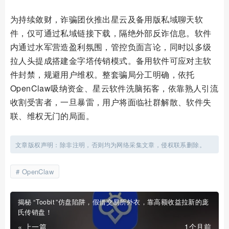
为持续敛财，诈骗团伙推出星云及备用版私域聊天软
件，仅可通过私域链接下载，隔绝外部反诈信息。软件
内通过水军营造盈利氛围，管控负面言论，同时以多级
拉人头提成搭建金字塔传销模式。备用软件可应对主软
件封禁，规避用户维权。整套骗局分工明确，依托
OpenClaw吸纳资金、星云软件洗脑拓客，依靠熟人引流
收割受害者，一旦暴雷，用户将面临社群解散、软件失
联、维权无门的局面。
文章版权声明：除非注明，否则均为网络采集文章，侵权联系删除。
OpenClaw
揭秘 “Toobit ”仿盘陷阱，假借交易所外衣，靠高额收益拉新的庞
氏传销盘！
« 上一篇
1个月前