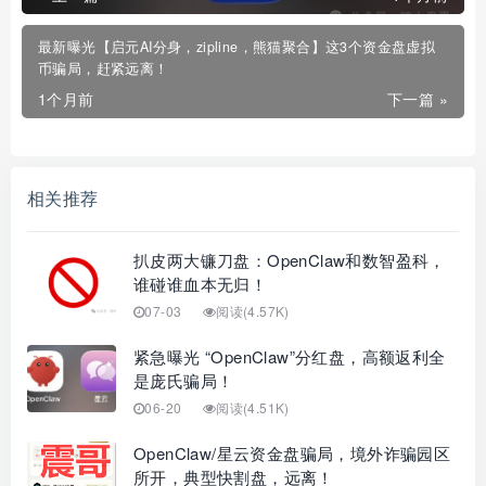
最新曝光【启元AI分身，zipline，熊猫聚合】这3个资金盘虚拟
币骗局，赶紧远离！
1个月前
下一篇 »
相关推荐
扒皮两大镰刀盘：OpenClaw和数智盈科，
谁碰谁血本无归！
07-03
阅读(4.57K)
紧急曝光 “OpenClaw”分红盘，高额返利全
是庞氏骗局！
06-20
阅读(4.51K)
OpenClaw/星云资金盘骗局，境外诈骗园区
所开，典型快割盘，远离！