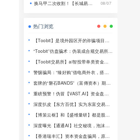
换马甲二次收割！【长城易趣】平移【康盛科技】又是致命骗局！
08/07
热门浏览
【Toobit】是境外园区开的诈骗项目，
高度预警，远离！
“Toobit”仿盘骗术：伪装成合规交易所，
以高息为饵行拉人头之实的传销资金盘
【Toobit交易所】ai智投带单类资金盘
骗局！
骗局，日收益高达2.8%，看见一定要远
警惕骗局：“臻好购”借电商外衣，搭建
离！
层级拉人头传销资金盘！
套牌的“磐石BANDS”（富傳资本）期货
带单类资金盘骗局，已经开始单割，即
重磅预警！伪冒【VAST.AI】资金盘传
将崩盘跑路！
销骗局曝光，千万别入坑！
深度扒皮【东方百优】实为东富交易所
换皮盘，收割套路一成不变，风险拉
【博策云枢】和【盛维量研】都是股票
满！
带单类资金盘骗局，即将崩盘跑路！
深度曝光【通通AI】社交秘境，泡沫堆
积半年，随时崩盘跑路！
【香港瑞丰汇】资本资金盘骗局，原拓