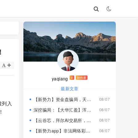
！
yaqiang
V
协作者
最新文章
【新势力】资金盘骗局，天宫国际和平娱乐的狗推换个马甲又来割韭菜！
08/07
被列入
深挖骗局：【大华汇盈】浑身造假，冒用演员充当总监，啼笑皆非！
08/07
！
【云谷芯，拜尔AI交易所，塔吉跨境电商】这3个项目都是骗局，近期跑路跟即将崩盘收割，赶紧远离！
08/07
【新势力app】非法网络彩票骗局，“天宫国际”和“和平娱乐”骗子搞的杀猪盘，远离！
08/07