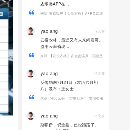
农场类APP在...
来源
重磅曝光【兔兔家族】APP竟是农
场伪装的资金盘骗局！
yaqiang
9天前
云投农林，最近又有人来问震哥。
盗用云南省现...
来源
【云投农林】资金盘骗局，国企是
假的，古树茶是假的，传销圈钱是真
的！
yaqiang
16天前
反传销网7月21日（农历六月初
八）发布：王女士...
来源
7400元买一堆“熊胆粉”，发现被骗
连人都找不到——起底《我的中国心》
黄志伟如何掏空老人养老钱！
yaqiang
15天前
斯哆伊，资金盘，已经跑路了。