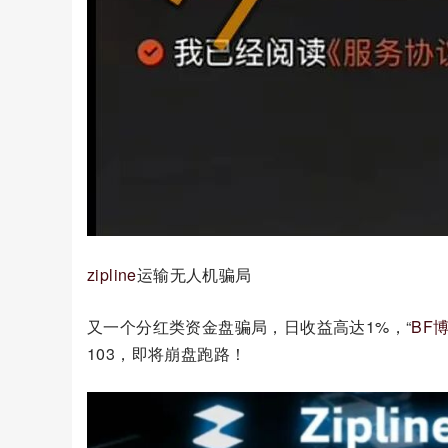
zipline
运输无人机骗局
又一个分红类资金盘骗局，日收益高达1%，“
BF
103，即将崩盘跑路！