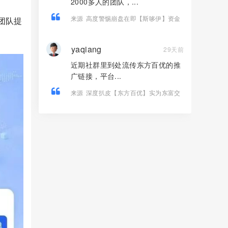
2000多人的团队，...
来源
高度警惕崩盘在即【斯哆伊】资金
团队提
盘骗局，2000多人1500万被单割杀猪！
yaqiang
29天前
近期社群里到处流传东方百优的推
广链接，平台...
来源
深度扒皮【东方百优】实为东富交
易所换皮盘，收割套路一成不变，风险
拉满！！