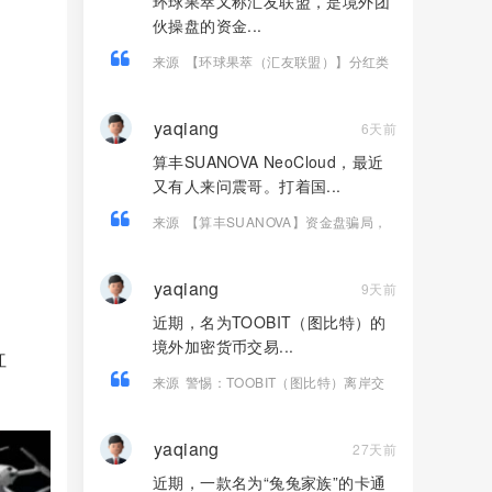
环球果萃又称汇友联盟，是境外团
伙操盘的资金...
来源
【环球果萃（汇友联盟）】分红类
资金盘骗局，“维尔利”骗局的平移盘，要
崩盘跑路了…
yaqiang
6天前
算丰SUANOVA NeoCloud，最近
又有人来问震哥。打着国...
来源
【算丰SUANOVA】资金盘骗局，
国产AI算力是假的，拉人头圈钱是真
的！
yaqiang
9天前
近期，名为TOOBIT（图比特）的
境外加密货币交易...
红
来源
警惕：TOOBIT（图比特）离岸交
易所层层陷阱！牌照造假、盈利锁仓、
杀猪盘疯狂收割国内投资者
yaqiang
27天前
近期，一款名为“兔兔家族”的卡通