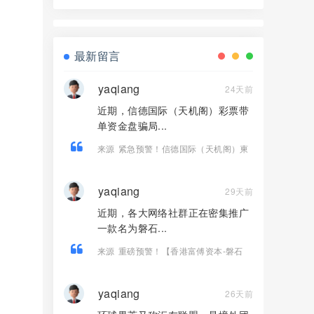
界资本，境外诈骗园区开的快割盘！
最新留言
yaqiang
24天前
近期，信德国际（天机阁）彩票带
单资金盘骗局...
来源
紧急预警！信德国际（天机阁）柬
埔寨老盘切勿二次收割！
yaqiang
29天前
近期，各大网络社群正在密集推广
一款名为磐石...
来源
重磅预警！【香港富傅资本-磐石
BANDS】 纯属套牌虚假现货跟单盘，传
销收割套路曝光！
yaqiang
26天前