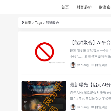
首页
财富趋势
财富密
首页
Tags
熊猫聚合
【熊猫聚合】AI平
最近朋友圈突然冒出一个叫"
中转"……看着是不是特别像
yaqiang
财富风险
启元AI分身骗局分红类资
司在3月19日就被列入了经
yaqiang
财富风险