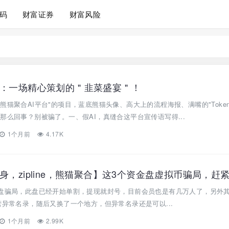
码
财富证券
财富风险
台：一场精心策划的＂韭菜盛宴＂！
熊猫聚合AI平台"的项目，蓝底熊猫头像、高大上的流程海报、满嘴的"Token
那么回事？别被骗了。一、假AI，真缝合这平台宣传语写得...
1个月前
4.17K
金盘骗局，此盘已经开始单割，提现就封号，目前会员也是有几万人了，另外
营异常名录，随后又换了一个地方，但异常名录还是可以...
1个月前
2.99K