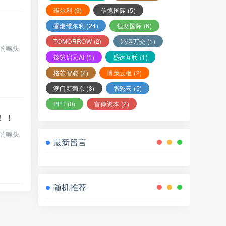
维尔利
(9)
信德国际
(5)
香港维尔利
(24)
恒财国际
(6)
TOMORROW
(2)
鸿运万交
(1)
易的噱头
铃镜启元AI
(1)
盛达互联
(1)
格芯智能
(2)
博策云枢
(2)
澳门新葡京
(3)
智彩云
(5)
PPT
(0)
富傳资本
(2)
！！
易的噱头
最新留言
随机推荐