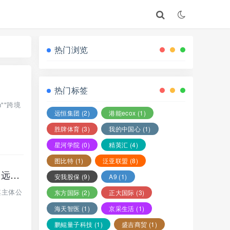
热门浏览
热门标签
""跨境
远恒集团
(2)
港能ecox
(1)
胜牌体育
(3)
我的中国心
(1)
星河学院
(0)
精英汇
(4)
图比特
(1)
泛亚联盟
(8)
最新曝光【启元AI分身，zipline，熊猫聚合】这3个资金盘虚拟币骗局，赶紧远离！
安我股保
(9)
A9
(1)
其主体公
东方国际
(2)
正大国际
(3)
海天智医
(1)
京采生活
(1)
鹏鲲量子科技
(1)
盛吉商贸
(1)