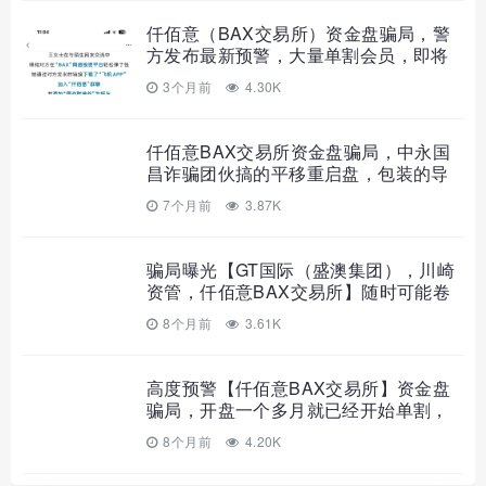
仟佰意（BAX交易所）资金盘骗局，警
方发布最新预警，大量单割会员，即将
崩盘跑路！
3个月前
4.30K
仟佰意BAX交易所资金盘骗局，中永国
昌诈骗团伙搞的平移重启盘，包装的导
师这次叫穆欢，典型的柬埔寨杀猪盘，
7个月前
3.87K
警
骗局曝光【GT国际（盛澳集团），川崎
资管，仟佰意BAX交易所】随时可能卷
钱跑路！
8个月前
3.61K
高度预警【仟佰意BAX交易所】资金盘
骗局，开盘一个多月就已经开始单割，
即将崩盘跑路！
8个月前
4.20K