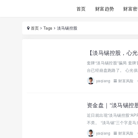
首页
财富趋势
财富密
首页
Tags
淡马锡控股
【淡马锡控股，心光
套牌“淡马锡控股”骗局 套
台已经崩盘跑路了。 心光俱
yaqiang
财富风险
资金盘｜“淡马锡控股
近日就出现“淡马锡控股”
不类。 “淡马锡”三个字是马来
yaqiang
财富风险