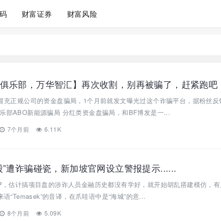
码
财富证券
财富风险
俱乐部，万华智汇】再次收割，别再被骗了，赶紧跑吧
牌冒充正规公司的资金盘骗局，1个月前就发文曝光过这个诈骗平台，据粉丝反
乐部ABO新能源骗局 分红类资金盘骗局，和BF博发是一...
7个月前
6.11K
”遭诈骗碰瓷，新加坡官网设立警报提示......
APP，估计搞项目盘的涉诈人员金融历史都没有学好，就开始胡乱搭建模仿，
语“Temasek”的音译，在爪哇语中是“海城”的意...
8个月前
5.09K