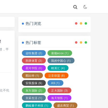
热门浏览
！
热门标签
馈，平
远恒集团
(2)
港能ecox
(1)
胜牌体育
(3)
我的中国心
(1)
星河学院
(0)
精英汇
(4)
图比特
(1)
泛亚联盟
(8)
安我股保
(9)
A9
(1)
有点不伦
东方国际
(2)
正大国际
(3)
京采生活
(1)
海天智医
(1)
鹏鲲量子科技
(1)
盛吉商贸
(1)