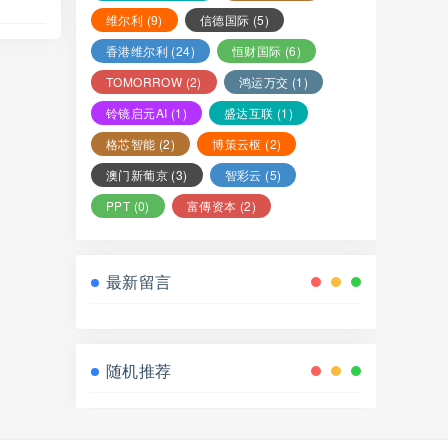
维尔利
(9)
信德国际
(5)
香港维尔利
(24)
恒财国际
(6)
TOMORROW
(2)
鸿运万交
(1)
铃镜启元AI
(1)
盛达互联
(1)
格芯智能
(2)
博策云枢
(2)
澳门新葡京
(3)
智彩云
(5)
PPT
(0)
富傳资本
(2)
最新留言
随机推荐