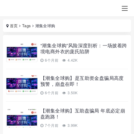
首页
Tags
潮集全球购
“潮集全球购”风险深度剖析：一场披着跨
境电商外衣的庞氏陷阱
6个月前
4.42K
【潮集全球购】是互助资金盘骗局高度
预警，崩盘在即！
6个月前
3.50K
【潮集全球购】互助盘骗局 年底必定崩
盘跑路！
7个月前
3.99K