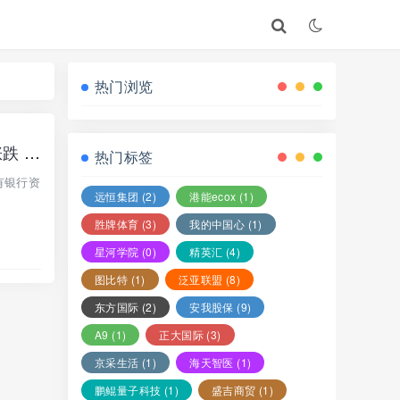
热门浏览
【Uniagri联合农商交易所】实则就是跟单盘骗局 项目方可以随意操控后台涨跌 随时吃掉会员本金！
热门标签
有银行资
远恒集团
(2)
港能ecox
(1)
胜牌体育
(3)
我的中国心
(1)
星河学院
(0)
精英汇
(4)
图比特
(1)
泛亚联盟
(8)
东方国际
(2)
安我股保
(9)
A9
(1)
正大国际
(3)
京采生活
(1)
海天智医
(1)
鹏鲲量子科技
(1)
盛吉商贸
(1)