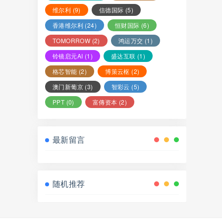
维尔利
(9)
信德国际
(5)
香港维尔利
(24)
恒财国际
(6)
TOMORROW
(2)
鸿运万交
(1)
铃镜启元AI
(1)
盛达互联
(1)
格芯智能
(2)
博策云枢
(2)
澳门新葡京
(3)
智彩云
(5)
PPT
(0)
富傳资本
(2)
最新留言
随机推荐