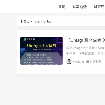
首页
财富趋势
财富密
首页
Tags
Uniagri
这个Uniagri平台最擅
金托管、区块链溯源、实体农
yaqiang
财富风险