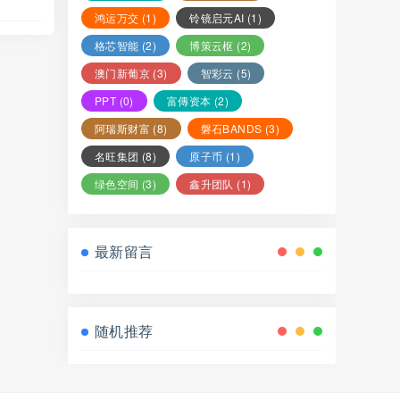
鸿运万交
(1)
铃镜启元AI
(1)
格芯智能
(2)
博策云枢
(2)
澳门新葡京
(3)
智彩云
(5)
PPT
(0)
富傳资本
(2)
阿瑞斯财富
(8)
磐石BANDS
(3)
名旺集团
(8)
原子币
(1)
绿色空间
(3)
鑫升团队
(1)
最新留言
随机推荐