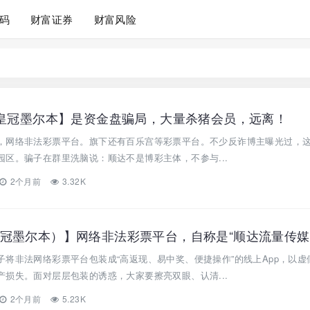
码
财富证券
财富风险
/皇冠墨尔本】是资金盘骗局，大量杀猪会员，远离！
，网络非法彩票平台。旗下还有百乐宫等彩票平台。不少反诈博主曝光过，
区。骗子在群里洗脑说：顺达不是博彩主体，不参与...
2个月前
3.32K
将非法网络彩票平台包装成“高返现、易中奖、便捷操作”的线上App，以虚
损失。面对层层包装的诱惑，大家要擦亮双眼、认清...
2个月前
5.23K