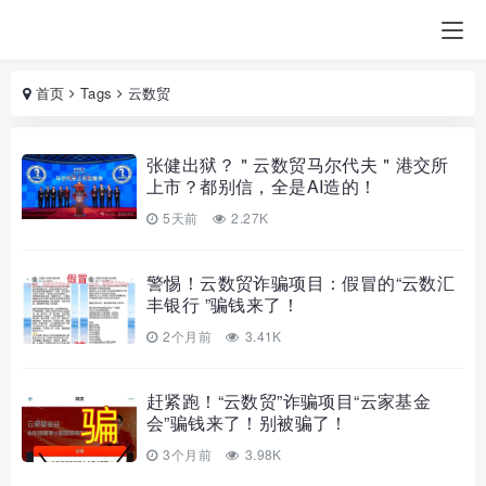
首页
Tags
云数贸
张健出狱？＂云数贸马尔代夫＂港交所
上市？都别信，全是AI造的！
5天前
2.27K
警惕！云数贸诈骗项目：假冒的“云数汇
丰银行 ”骗钱来了！
2个月前
3.41K
赶紧跑！“云数贸”诈骗项目“云家基金
会”骗钱来了！别被骗了！
3个月前
3.98K