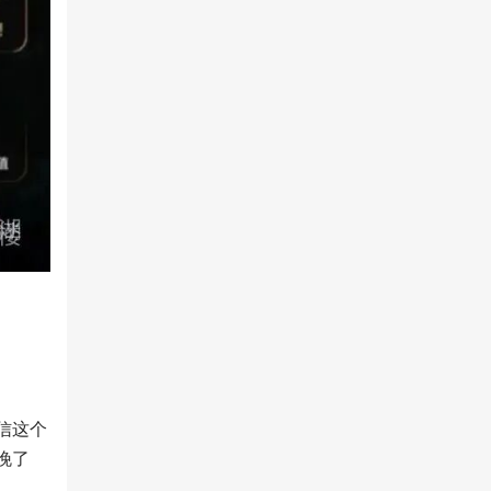
信这个
晚了