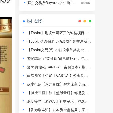
必认清
拜尔交易所Buyerex以“0撸”为噱头的分红类资金盘骗局，远离！
08/05
热门浏览
【Toobit】是境外园区开的诈骗项目，
高度预警，远离！
“Toobit”仿盘骗术：伪装成合规交易所，
以高息为饵行拉人头之实的传销资金盘
【Toobit交易所】ai智投带单类资金盘
骗局！
骗局，日收益高达2.8%，看见一定要远
警惕骗局：“臻好购”借电商外衣，搭建
离！
层级拉人头传销资金盘！
套牌的“磐石BANDS”（富傳资本）期货
带单类资金盘骗局，已经开始单割，即
重磅预警！伪冒【VAST.AI】资金盘传
将崩盘跑路！
销骗局曝光，千万别入坑！
深度扒皮【东方百优】实为东富交易所
换皮盘，收割套路一成不变，风险拉
【博策云枢】和【盛维量研】都是股票
满！
带单类资金盘骗局，即将崩盘跑路！
深度曝光【通通AI】社交秘境，泡沫堆
积半年，随时崩盘跑路！
【香港瑞丰汇】资本资金盘骗局，原拓