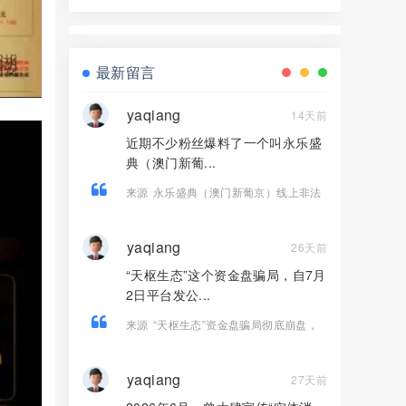
界资本，境外诈骗园区开的快割盘！
最新留言
yaqiang
14天前
近期不少粉丝爆料了一个叫永乐盛
典（澳门新葡...
来源
永乐盛典（澳门新葡京）线上非法
彩票骗局，导师郎博，多次收割会员，
即将崩盘跑路！
yaqiang
26天前
“天枢生态”这个资金盘骗局，自7月
2日平台发公...
来源
“天枢生态”资金盘骗局彻底崩盘，
操盘团伙半夜关网跑路，数万会员血本
无归！
yaqiang
27天前