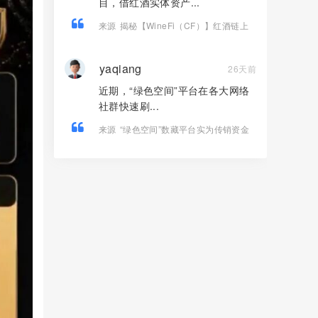
目，借红酒实体资产...
来源
揭秘【WineFi（CF）】红酒链上
资金盘骗局，高收益实为庞氏传销！
yaqiang
26天前
近期，“绿色空间”平台在各大网络
社群快速刷...
来源
“绿色空间”数藏平台实为传销资金
盘，高收益福利皆是收割骗局！