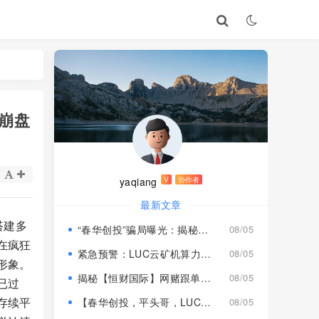
崩盘
yaqiang
V
协作者
最新文章
搭建多
“春华创投”骗局曝光：揭秘项目盘的欺诈手法!
08/05
在疯狂
紧急预警：LUC云矿机算力项目风险激增，高额挖矿收益背后全是套路
08/05
形象。
揭秘【恒财国际】网赌跟单盘深度风险预警！
08/05
已过
存续平
【春华创投，平头哥，LUC永久矿机】这3个项目都是骗局！已经收割，速度撤离！
08/05