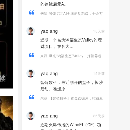
的铃镜启元A...
来源
铃镜启元AI全线崩盘跑路，十余万
用户血本无归！
yaqiang
18天前
近期一个名为鸿福生态Valley的理
财项目，在各大...
来源
曝光“鸿福生态”Valley：打着养老
理财幌子的庞氏资金盘骗！！
yaqiang
15天前
智链数科，最近刚开的盘子，长沙
启动。唯遗原...
来源
【智链数科】资金盘骗局，唯遗原
班人马操盘，Ai芯漫的客服，纯快割
盘！
yaqiang
26天前
近期火爆传播的WineFi（CF）项