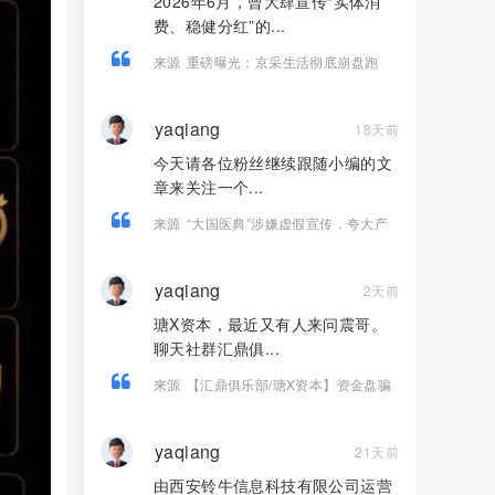
2026年6月，曾大肆宣传“实体消
费、稳健分红”的...
来源
重磅曝光：京采生活彻底崩盘跑
路，高额返利骗局落幕，受害者速维权
yaqiang
18天前
今天请各位粉丝继续跟随小编的文
章来关注一个...
来源
“大国医典”涉嫌虚假宣传，夸大产
品功效导致患者病情复发，险截肢！
yaqiang
2天前
瑭X资本，最近又有人来问震哥。
聊天社群汇鼎俱...
来源
【汇鼎俱乐部/瑭X资本】资金盘骗
局，境外诈骗园区开的快割盘！
yaqiang
21天前
由西安铃牛信息科技有限公司运营