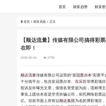
首页
财富趋势
财富密
首页
财富风险
正文
【顺达流量】传媒有限公司搞得彩票
在即！
2026-06-04
2756
顺达流量
传媒有限公司运营的“
皇冠墨尔本
”彩票
个分线平台，包含皇冠墨尔本、
百乐宫
等博彩项目
投诉反诈曝光文章，假借名誉受损为由，谎称博主
事实上团伙本质是空壳诈骗公司，依托网络彩票运
亿。目前市面上所有以
顺达集团
为名的博彩项目，