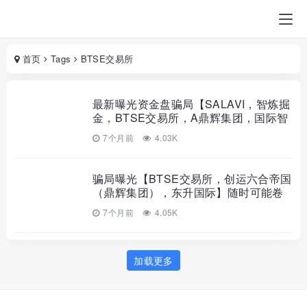
首页
Tags
BTSE交易所
最新曝光资金盘骗局【SALAVI，智炼掘
金，BTSE交易所，A鼎辉集团，国际智
链】有你参与的吗？
7个月前
4.03K
骗局曝光【BTSE交易所，创运六合帝国
（鼎辉集团），东升国际】随时可能卷
钱跑路！
7个月前
4.05K
加载更多