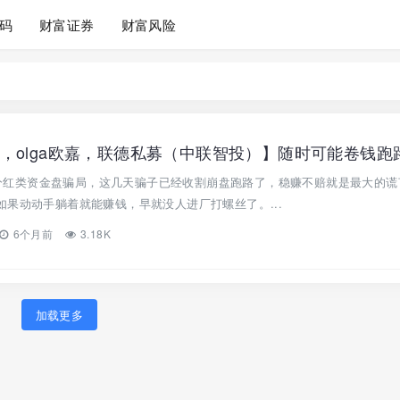
码
财富证券
财富风险
，olga欧嘉，联德私募（中联智投）】随时可能卷钱跑
局 分红类资金盘骗局，这几天骗子已经收割崩盘跑路了，稳赚不赔就是最大的
果动动手躺着就能赚钱，早就没人进厂打螺丝了。...
6个月前
3.18K
加载更多