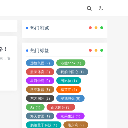
热门浏览
路！
热门标签
谎言，资
远恒集团
(2)
港能ecox
(1)
胜牌体育
(3)
我的中国心
(1)
星河学院
(0)
图比特
(1)
泛亚联盟
(8)
精英汇
(4)
东方国际
(2)
安我股保
(9)
A9
(1)
正大国际
(3)
海天智医
(1)
京采生活
(1)
鹏鲲量子科技
(1)
维尔利
(9)