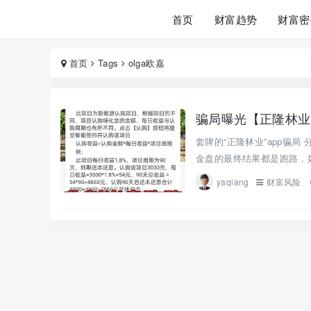
首页
财富趋势
财富密
首页
Tags
olga欧嘉
骗局曝光【正隆林业
套牌的“正隆林业”app骗
金盘的最终结果都是跑路，如
yaqiang
财富风险