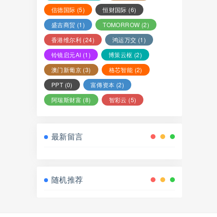
信德国际
(5)
恒财国际
(6)
盛吉商贸
(1)
TOMORROW
(2)
香港维尔利
(24)
鸿运万交
(1)
铃镜启元AI
(1)
博策云枢
(2)
澳门新葡京
(3)
格芯智能
(2)
PPT
(0)
富傳资本
(2)
阿瑞斯财富
(8)
智彩云
(5)
最新留言
随机推荐