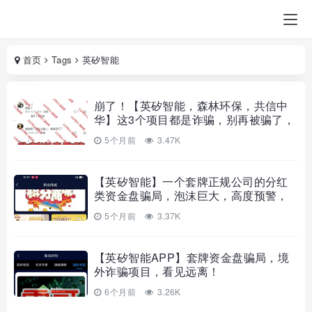
首页
Tags
英矽智能
崩了！【英矽智能，森林环保，共信中
华】这3个项目都是诈骗，别再被骗了，
赶紧跑！
5个月前
3.47K
【英矽智能】一个套牌正规公司的分红
类资金盘骗局，泡沫巨大，高度预警，
即将崩盘跑路！
5个月前
3.37K
【英矽智能APP】套牌资金盘骗局，境
外诈骗项目，看见远离！
6个月前
3.26K