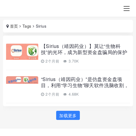
首页
Tags
Sirius
【Sirius（靖因药业）】莫让“生物科
技”的光环，成为新型资金盘骗局的保护
色！
2个月前
3.70K
“Sirius（靖因药业）”是仿盘资金盘项
目，利用“学习生物”聊天软件洗脑收割，
千万警惕杀猪盘陷阱！！！
2个月前
4.68K
加载更多