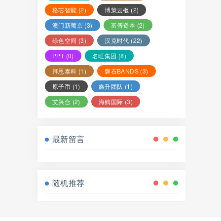
格芯智能
(2)
博策云枢
(2)
澳门新葡京
(3)
富傳资本
(2)
绿色空间
(3)
汉克时代
(22)
PPT
(0)
名旺集团
(8)
拜恩泰科
(1)
磐石BANDS
(3)
原子币
(1)
鑫升团队
(1)
艾兴合
(2)
海购国际
(3)
最新留言
随机推荐