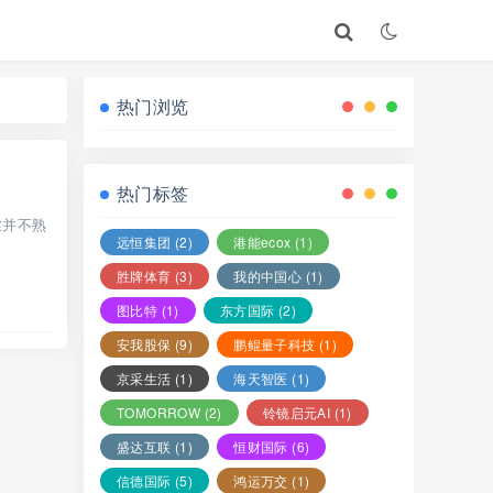
热门浏览
热门标签
丝并不熟
远恒集团
(2)
港能ecox
(1)
胜牌体育
(3)
我的中国心
(1)
图比特
(1)
东方国际
(2)
安我股保
(9)
鹏鲲量子科技
(1)
京采生活
(1)
海天智医
(1)
TOMORROW
(2)
铃镜启元AI
(1)
盛达互联
(1)
恒财国际
(6)
信德国际
(5)
鸿运万交
(1)