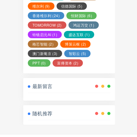
维尔利
(9)
信德国际
(5)
香港维尔利
(24)
恒财国际
(6)
TOMORROW
(2)
鸿运万交
(1)
铃镜启元AI
(1)
盛达互联
(1)
格芯智能
(2)
博策云枢
(2)
澳门新葡京
(3)
智彩云
(5)
PPT
(0)
富傳资本
(2)
最新留言
随机推荐