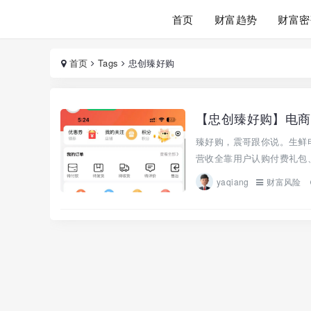
首页
财富趋势
财富密
首页
Tags
忠创臻好购
【忠创臻好购】电商
臻好购，震哥跟你说。生鲜
营收全靠用户认购付费礼包、
yaqiang
财富风险