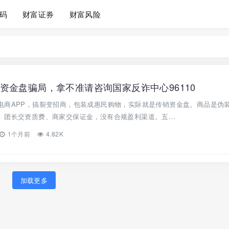
码
财富证券
财富风险
资金盘骗局，拿不准请咨询国家反诈中心96110
电商APP，搞裂变招商，包装成惠民购物，实际就是传销资金盘。商品是伪
团长交资质费、商家交保证金，没有合规盈利渠道。五...
1个月前
4.82K
加载更多