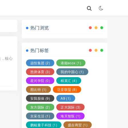
热门浏览
热门标签
装，核心
远恒集团
(2)
港能ecox
(1)
胜牌体育
(3)
我的中国心
(1)
星河学院
(0)
精英汇
(4)
图比特
(1)
泛亚联盟
(8)
安我股保
(9)
A9
(1)
东方国际
(2)
正大国际
(3)
京采生活
(1)
海天智医
(1)
鹏鲲量子科技
(1)
盛吉商贸
(1)