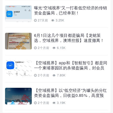
曝光“空域视界”又一打着低空经济的传销
资金盘骗局，已经单割！
27天前
3.25K
6月1日这几个项目都是骗局【龙铭策
选，空域视界，澳博控股】速度撤离！
2个月前
6.15K
【空域视界】app和【智航智引】都是同
一个柬埔寨园区的杀猪盘骗局，封会员
账号，不让提现，要崩盘跑路了…
2个月前
7.80K
【空域视界】以“低空经济”为噱头的分红
类资金盘骗局，日收益0.85%，高度预
警，远离！
2个月前
3.19K